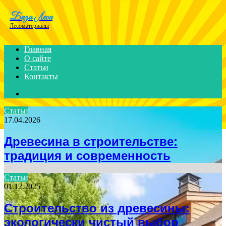
Menu
База Леса
Лесоматериалы
Главная
О сайте
Статьи
Контакты
Search
for
Статьи
17.04.2026
Древесина в строительстве:
традиция и современность
Статьи
01.12.2025
Строительство из древесины:
экологически чистый выбор