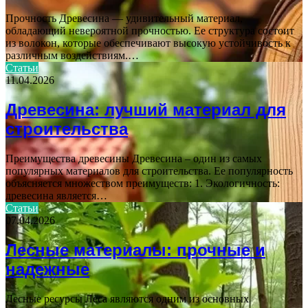
Прочность Древесина — удивительный материал,
обладающий невероятной прочностью. Ее структура состоит
из волокон, которые обеспечивают высокую устойчивость к
различным воздействиям.…
Статьи
11.04.2026
Древесина: лучший материал для
строительства
Преимущества древесины Древесина – один из самых
популярных материалов для строительства. Ее популярность
объясняется множеством преимуществ: 1. Экологичность:
древесина является…
Статьи
07.04.2026
Лесные материалы: прочные и
надежные
Лесные ресурсы Леса являются одним из основных