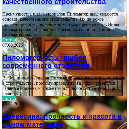
качественного строительства
Преимущества пиломатериалов Пиломатериалы являются
основой качественного строительства. Их широкое
применение обусловлено множеством преимуществ: Виды
пиломатериалов Существует несколько основных видов
пиломатериалов,…
Статьи
07.06.2026
Пиломатериалы: выбор
современного строителя
Выбор пиломатериалов Пиломатериалы играют важную роль
в строительстве, поэтому правильный выбор материалов
является ключевым моментом для любого строителя. При
выборе…
Статьи
15.12.2025
Древесина: прочность и красота в
одном материале