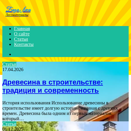
Menu
База Леса
Лесоматериалы
Главная
О сайте
Статьи
Контакты
Search
for
Статьи
17.04.2026
Древесина в строительстве:
традиция и современность
История использования Использование древесины в
строительстве имеет долгую историю, начиная с древних
времен. Древесина была одним из первых материалов,
который…
Статьи
01.12.2025