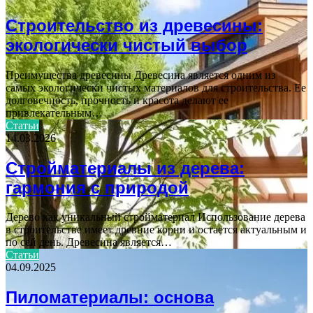
Строительство из древесины:
экологически чистый выбор
Преимущества древесины Древесина является одним из
самых экологически чистых материалов для строительства. Ее
долговечность, прочность и красота делают ее
привлекательным…
Статьи
14.03.2026
Стройматериалы из дерева:
гармония с природой
Дерево как уникальный стройматериал Использование дерева
в строительстве имеет древние корни и остается актуальным и
по сей день. Древесина является…
Статьи
04.09.2025
Пиломатериалы: основа