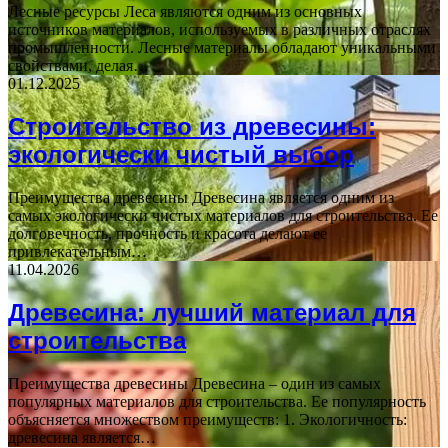
Лесные ресурсы Леса являются одним из основных
источников материалов, используемых в различных отраслях
промышленности. Лесные материалы обладают уникальными
свойствами, делая…
01.12.2025
Строительство из древесины:
экологически чистый выбор
Преимущества древесины Древесина является одним из
самых экологически чистых материалов для строительства. Ее
долговечность, прочность и красота делают ее
привлекательным…
11.04.2026
Древесина: лучший материал для
строительства
Преимущества древесины Древесина – один из самых
популярных материалов для строительства. Ее популярность
объясняется множеством преимуществ: 1. Экологичность:
древесина является…