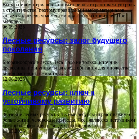
Выбор пиломатериалов Пиломатериалы играют важную роль
в строительстве, поэтому правильный выбор материалов
является ключевым моментом для любого строителя. При
выборе…
06.09.2025
Лесные ресурсы: залог будущего
поколения
Биоразнообразие лесов Леса – это не только источник
древесины, но и уникальная среда обитания для множества
видов растений и животных.…
12.08.2025
Лесные ресурсы: ключ к
устойчивому развитию
Значение лесных ресурсов Лесные ресурсы играют важную
роль в жизни человека и природы. Леса являются источником
кислорода, фильтруют воздух, обеспечивают…
14.03.2026