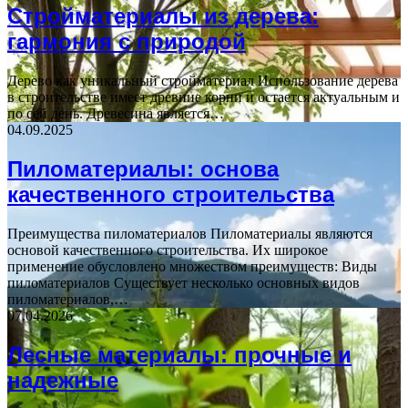
Стройматериалы из дерева:
гармония с природой
Дерево как уникальный стройматериал Использование дерева
в строительстве имеет древние корни и остается актуальным и
по сей день. Древесина является…
04.09.2025
Пиломатериалы: основа
качественного строительства
Преимущества пиломатериалов Пиломатериалы являются
основой качественного строительства. Их широкое
применение обусловлено множеством преимуществ: Виды
пиломатериалов Существует несколько основных видов
пиломатериалов,…
07.04.2026
Лесные материалы: прочные и
надежные